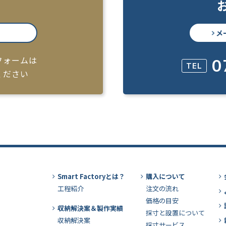
メ
フォームは
0
TEL
ください
Smart Factoryとは？
購入について
工程紹介
注文の流れ
価格の目安
収納解決案＆製作実績
採寸と設置について
収納解決案
採寸サービス